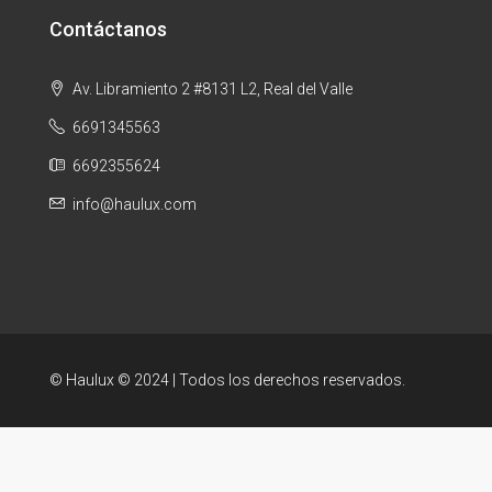
Contáctanos
Av. Libramiento 2 #8131 L2, Real del Valle
6691345563
6692355624
info@haulux.com
© Haulux © 2024 | Todos los derechos reservados.