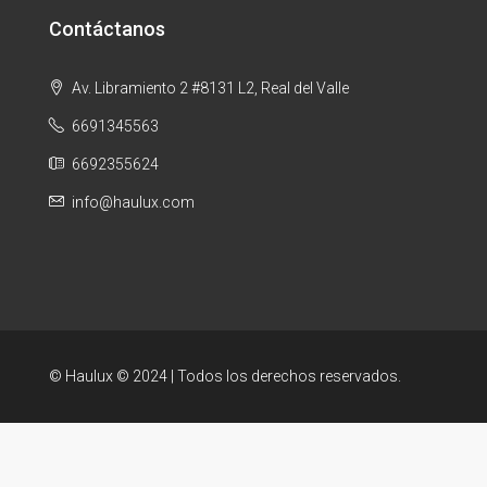
Contáctanos
Av. Libramiento 2 #8131 L2, Real del Valle
6691345563
6692355624
info@haulux.com
© Haulux © 2024 | Todos los derechos reservados.