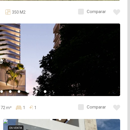
Comparar
350 M2
e
Comparar
72 m²
1
1
EN VENTA