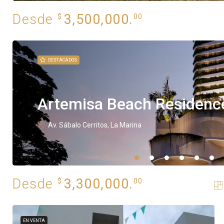
Desde
3,500,000.
$
00
DESTACADOS
Artemisa Beach Residenc
Av. Sábalo Cerritos, La Marina
Desde
3,300,000.
$
00
EN VENTA