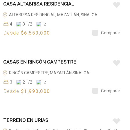
CASA ALTABRISA RESIDENCIAL
N
Av. Sábalo Cerritos, La Marina
V
ALTABRISA RESIDENCIAL, MAZATLÁN, SINALOA
E
4
3 1/2
2
N
Desde
$6,550,000
Comparar
T
A
E
CASAS EN RINCÓN CAMPESTRE
N
V
RINCÓN CAMPESTRE, MAZATLÁN,SINALOA
E
3
2 1/2
2
N
Desde
$1,990,000
Comparar
T
A
E
TERRENO EN URIAS
N
V