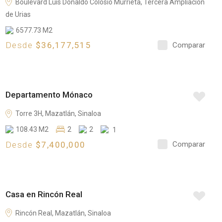
Boulevard Luis Donaldo Colosio Murrieta, Tercera Ampliación
E
de Urias
N
6577.73 M2
T
Desde
$36,177,515
Comparar
A
E
Departamento Mónaco
N
V
Torre 3H, Mazatlán, Sinaloa
E
108.43 M2
2
2
1
N
Desde
$7,400,000
Comparar
T
A
E
Casa en Rincón Real
N
V
Rincón Real, Mazatlán, Sinaloa
E