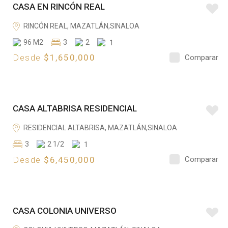
CASA EN RINCÓN REAL
N
V
RINCÓN REAL, MAZATLÁN,SINALOA
E
96 M2
3
2
1
N
Desde
$1,650,000
Comparar
T
A
E
CASA ALTABRISA RESIDENCIAL
N
V
RESIDENCIAL ALTABRISA, MAZATLÁN,SINALOA
E
3
2 1/2
1
N
Desde
$6,450,000
Comparar
T
A
E
CASA COLONIA UNIVERSO
N
V