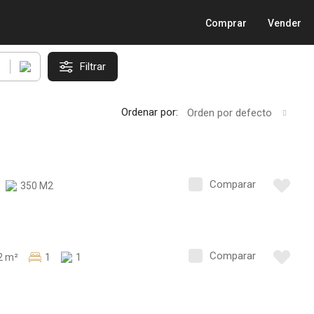
Comprar
Vender
Filtrar
Ordenar por:
Orden por defecto
DESTACADOS
Comparar
350 M2
TERRENO EN MARINA REAL
DESTACADOS
Comparar
2 m²
1
1
Paseo del Sol Sur, Mazatlán, Sinaloa
Artemisa Beach Residence
E