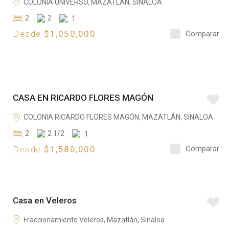
COLONIA UNIVERSO, MAZATLÁN, SINALOA
E
2
2
1
N
Desde
$1,050,000
Comparar
T
A
E
CASA EN RICARDO FLORES MAGÓN
N
V
COLONIA RICARDO FLORES MAGÓN, MAZATLÁN, SINALOA
E
2
2 1/2
1
N
Desde
$1,580,000
Comparar
T
A
E
Casa en Veleros
N
V
Fraccionamiento Veleros, Mazatlán, Sinaloa
E