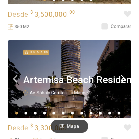
$
00
Desde
3,500,000.
Comparar
350 M2
DESTACADOS
Artemisa Beach Residenc
Av. Sábalo Cerritos, La Marina
$
00
Mapa
Desde
3,300,000.